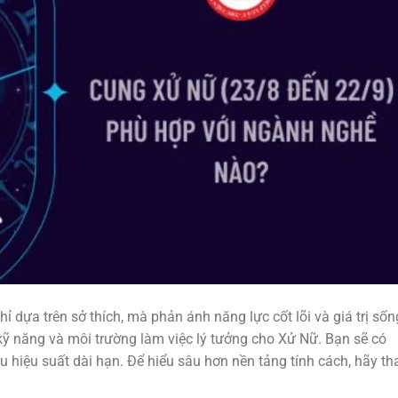
ỉ dựa trên sở thích, mà phản ánh năng lực cốt lõi và giá trị sốn
 kỹ năng và môi trường làm việc lý tưởng cho Xử Nữ. Bạn sẽ có
ưu hiệu suất dài hạn. Để hiểu sâu hơn nền tảng tính cách, hãy t