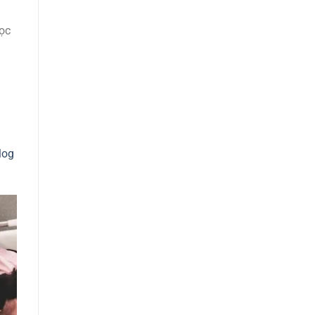
Học
log