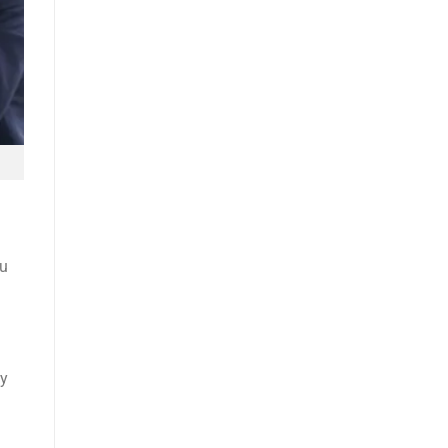
êu
uy