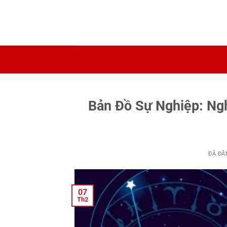
Chuyển
đến
nội
dung
Bản Đồ Sự Nghiệp: N
ĐÃ ĐĂ
07
Th2