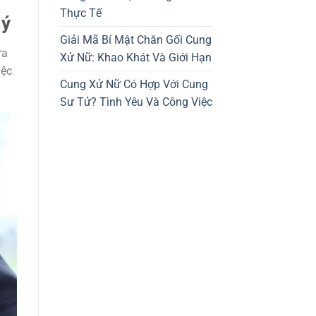
Thực Tế
 ý
Giải Mã Bí Mật Chăn Gối Cung
ưa
Xử Nữ: Khao Khát Và Giới Hạn
iệc
Cung Xử Nữ Có Hợp Với Cung
Sư Tử? Tình Yêu Và Công Việc