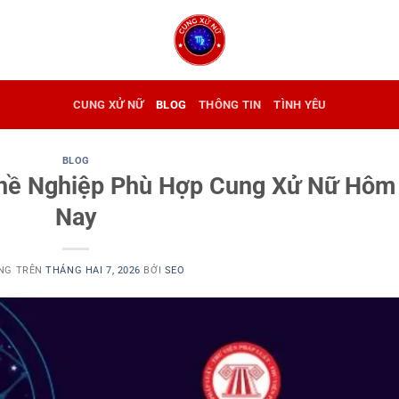
CUNG XỬ NỮ
BLOG
THÔNG TIN
TÌNH YÊU
BLOG
ghề Nghiệp Phù Hợp Cung Xử Nữ Hôm
Nay
NG TRÊN
THÁNG HAI 7, 2026
BỞI
SEO