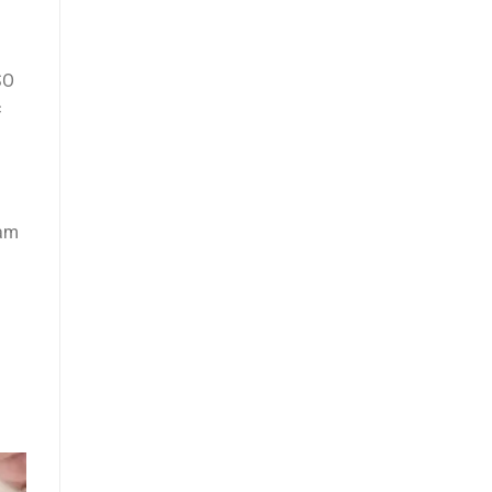
SO
c
làm