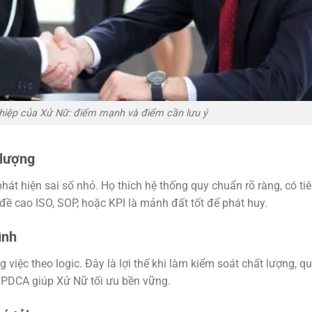
hiệp của Xử Nữ: điểm mạnh và điểm cần lưu ý
 lượng
át hiện sai số nhỏ. Họ thích hệ thống quy chuẩn rõ ràng, có ti
đề cao ISO, SOP, hoặc KPI là mảnh đất tốt để phát huy.
ình
g việc theo logic. Đây là lợi thế khi làm kiểm soát chất lượng, q
 PDCA giúp Xử Nữ tối ưu bền vững.