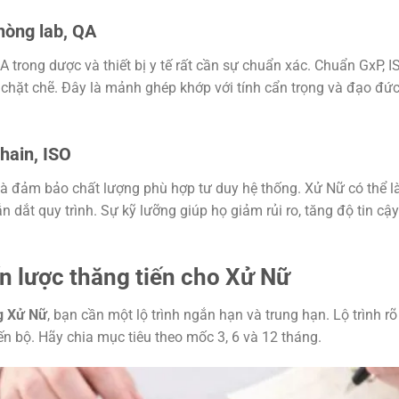
hòng lab, QA
A trong dược và thiết bị y tế rất cần sự chuẩn xác. Chuẩn GxP, I
 chặt chẽ. Đây là mảnh ghép khớp với tính cẩn trọng và đạo đứ
hain, ISO
và đảm bảo chất lượng phù hợp tư duy hệ thống. Xử Nữ có thể 
 dắt quy trình. Sự kỹ lưỡng giúp họ giảm rủi ro, tăng độ tin cậy
iến lược thăng tiến cho Xử Nữ
g Xử Nữ
, bạn cần một lộ trình ngắn hạn và trung hạn. Lộ trình rõ
ến bộ. Hãy chia mục tiêu theo mốc 3, 6 và 12 tháng.