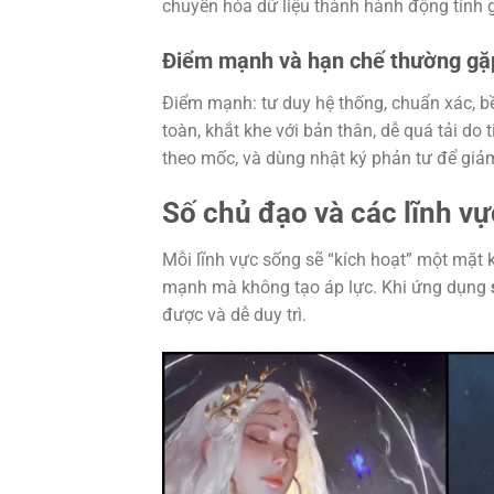
chuyển hóa dữ liệu thành hành động tinh g
Điểm mạnh và hạn chế thường gặ
Điểm mạnh: tư duy hệ thống, chuẩn xác, bền 
toàn, khắt khe với bản thân, dễ quá tải do 
theo mốc, và dùng nhật ký phản tư để giảm t
Số chủ đạo và các lĩnh vự
Mỗi lĩnh vực sống sẽ “kích hoạt” một mặt
mạnh mà không tạo áp lực. Khi ứng dụng
được và dễ duy trì.