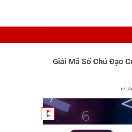
Chuyển
đến
nội
dung
Giải Mã Số Chủ Đạo C
ĐÃ ĐĂ
09
Th2