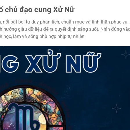
số chủ đạo cung Xử Nữ
 nổi bật bởi tư duy phân tích, chuẩn mực và tinh thần phục vụ.
nh hướng giàu dữ liệu để ra quyết định sáng suốt. Nhìn đúng và
 học, làm và sống phù hợp nhịp tự nhiên.