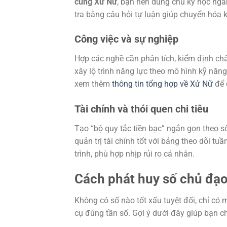
cung Xử Nữ
, bạn nên dùng chu kỳ học ngắn
tra bằng câu hỏi tự luận giúp chuyển hóa 
Công việc và sự nghiệp
Hợp các nghề cần phân tích, kiểm định chất
xây lộ trình năng lực theo mô hình kỹ năn
xem thêm
thông tin tổng hợp về Xử Nữ
để 
Tài chính và thói quen chi tiêu
Tạo “bộ quy tắc tiền bạc” ngắn gọn theo s
quản trị tài chính tốt với bảng theo dõi t
trình, phù hợp nhịp rủi ro cá nhân.
Cách phát huy số chủ đạ
Không có số nào tốt xấu tuyệt đối, chỉ có
cụ đúng tần số. Gợi ý dưới đây giúp bạn 