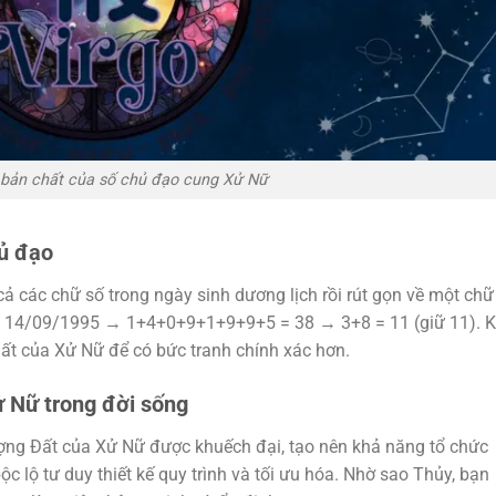
 bản chất của số chủ đạo cung Xử Nữ
hủ đạo
ả các chữ số trong ngày sinh dương lịch rồi rút gọn về một chữ
dụ: 14/09/1995 → 1+4+0+9+1+9+9+5 = 38 → 3+8 = 11 (giữ 11). K
t Đất của Xử Nữ để có bức tranh chính xác hơn.
ử Nữ trong đời sống
 lượng Đất của Xử Nữ được khuếch đại, tạo nên khả năng tổ chức
ộc lộ tư duy thiết kế quy trình và tối ưu hóa. Nhờ sao Thủy, bạn