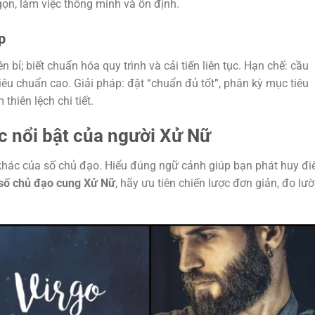
ọn, làm việc thông minh và ổn định.
p
bỉ; biết chuẩn hóa quy trình và cải tiến liên tục. Hạn chế: cầu
tiêu chuẩn cao. Giải pháp: đặt “chuẩn đủ tốt”, phân kỳ mục tiêu
hiên lệch chi tiết.
c nổi bật của người Xử Nữ
 khác của số chủ đạo. Hiểu đúng ngữ cảnh giúp bạn phát huy đ
số chủ đạo cung Xử Nữ
, hãy ưu tiên chiến lược đơn giản, đo lư