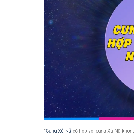
“
Cung Xử Nữ
có hợp với cung Xử Nữ không?