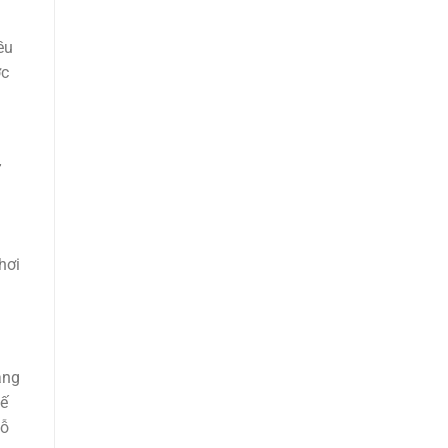
ều
ợc
u
ư
hơi
àng
tế
hỗ