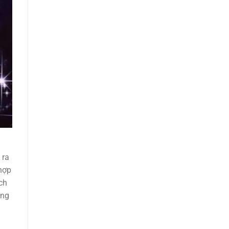
 ra
 hợp
ch
ung