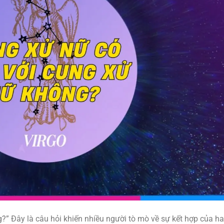
” Đây là câu hỏi khiến nhiều người tò mò về sự kết hợp của ha