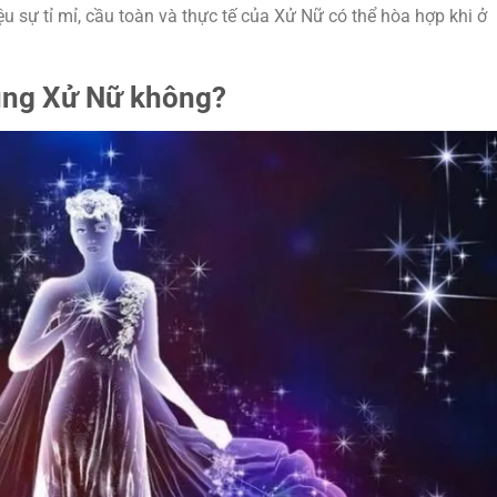
 sự tỉ mỉ, cầu toàn và thực tế của Xử Nữ có thể hòa hợp khi ở
ung Xử Nữ không?