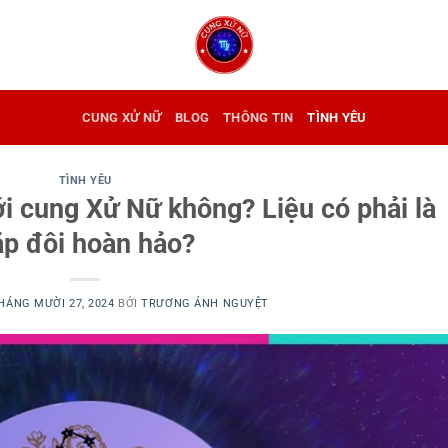
CUNG XỬ NỮ
BLOG
THÔNG TIN
TÌNH YÊU
TÌNH YÊU
i cung Xử Nữ không? Liệu có phải là
ặp đôi hoàn hảo?
HÁNG MƯỜI 27, 2024
BỞI
TRƯƠNG ÁNH NGUYỆT