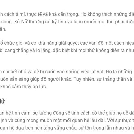
h cách tỉ mỉ, thực tế và khá cẩn trọng. Họ không thích những đi
c sống. Xử Nữ thường rất kỹ tính và luôn muốn mọi thứ phải đư
uẩn.
tổ chức giỏi và có khả năng giải quyết các vấn đề một cách hiệ
bị căng thẳng và lo lắng, đặc biệt khi mọi thứ không diễn ra nh
chi tiết nhỏ và dễ bị cuốn vào những việc lặt vặt. Họ là những
 luôn sẵn sàng giúp đỡ người khác. Tuy nhiên, sự thẳng thắn và 
 khác cảm thấy áp lực.
Nữ
n hệ tình cảm, sự tương đồng về tính cách có thể giúp họ dễ d
định và cùng mong muốn một mối quan hệ lâu dài. Với sự thực 
uan hệ dựa trên nền tảng vững chắc, sự tôn trọng lẫn nhau và 