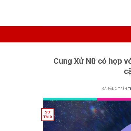
Chuyển
đến
nội
dung
Cung Xử Nữ có hợp vớ
c
ĐÃ ĐĂNG TRÊN
T
27
Th10