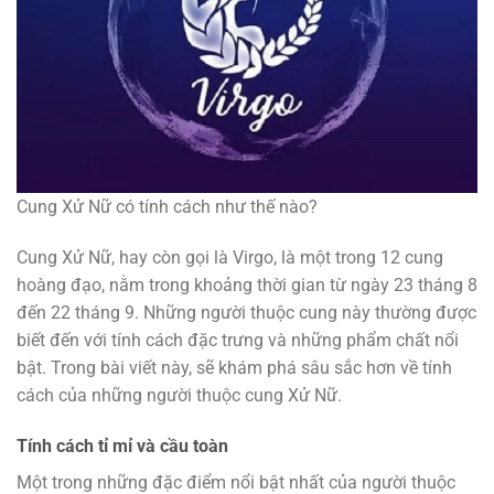
Cung Xử Nữ có tính cách như thế nào?
Cung Xử Nữ, hay còn gọi là Virgo, là một trong 12 cung
hoàng đạo, nằm trong khoảng thời gian từ ngày 23 tháng 8
đến 22 tháng 9. Những người thuộc cung này thường được
biết đến với tính cách đặc trưng và những phẩm chất nổi
bật. Trong bài viết này, sẽ khám phá sâu sắc hơn về tính
cách của những người thuộc cung Xử Nữ.
Tính cách tỉ mỉ và cầu toàn
Một trong những đặc điểm nổi bật nhất của người thuộc