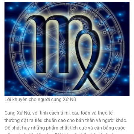
Lời khuyên cho người cung Xử Nữ
Cung Xử Nữ, với tính cách tỉ mỉ, cầu toàn và thực tế,
thường đặt ra tiêu chuẩn cao cho bản thân và người khác.
Để phát huy những phẩm chất tích cực và cân bằng cuộc