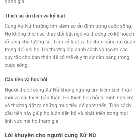
đánh giá.
Thích sự ổn định và kỷ luật
Cung Xử Nữ thường tìm kiếm sự ổn định trong cuộc sống.
Họ không thích sự thay đổi bất ngờ và thường có kế hoạch
rõ ràng cho tương lai. Tính kỷ luật và tổ chức cũng rất quan
trọng đối với họ. Họ thường lập danh sách và tạo ra các
quy tắc cho bản thân để có thể duy trì sự cân bằng trong
cuộc sống.
Cầu tiến và học hỏi
Người thuộc cung Xử Nữ không ngừng tìm kiếm kiến thức
mới và cải thiện bản thân. Họ thích học hỏi từ kinh nghiệm
và thường đặt ra những mục tiêu để phát triển. Tính cách
cầu tiến này giúp họ luôn tiến bộ và phát triển trong mọi
lĩnh vực mà họ tham gia.
Lời khuyên cho người cung Xử Nữ