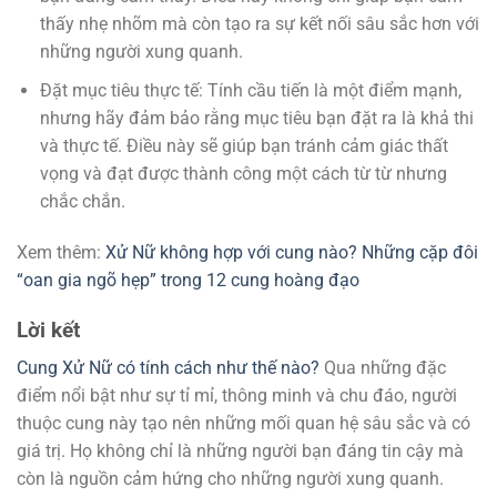
thấy nhẹ nhõm mà còn tạo ra sự kết nối sâu sắc hơn với
những người xung quanh.
Đặt mục tiêu thực tế: Tính cầu tiến là một điểm mạnh,
nhưng hãy đảm bảo rằng mục tiêu bạn đặt ra là khả thi
và thực tế. Điều này sẽ giúp bạn tránh cảm giác thất
vọng và đạt được thành công một cách từ từ nhưng
chắc chắn.
Xem thêm:
Xử Nữ không hợp với cung nào? Những cặp đôi
“oan gia ngõ hẹp” trong 12 cung hoàng đạo
Lời kết
Cung Xử Nữ có tính cách như thế nào?
Qua những đặc
điểm nổi bật như sự tỉ mỉ, thông minh và chu đáo, người
thuộc cung này tạo nên những mối quan hệ sâu sắc và có
giá trị. Họ không chỉ là những người bạn đáng tin cậy mà
còn là nguồn cảm hứng cho những người xung quanh.