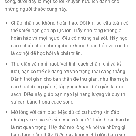
sống, dưới đây là một số lời khuyên hữu ích dành cho
những người thuộc cung này.
Chấp nhận sự không hoàn hảo: Đôi khi, sự cầu toàn có
thể khiến bạn gặp áp lực lớn. Hãy nhớ rằng không ai
hoàn hảo và mọi người đều có những sai sót. Hãy học
cách chấp nhận những điều không hoàn hảo và coi đó
là cơ hội để học hỏi và phát triển.
Thư giãn và nghỉ ngơi: Với tính cách chăm chỉ và kỷ
luật, bạn có thể dễ dàng rơi vào trạng thái căng thẳng.
Dành thời gian cho bản thân để thư giãn, như tham gia
các hoạt động giải trí, tập yoga hoặc đơn giản là đọc
sách. Điều này giúp bạn nạp lại năng lượng và duy trì
sự cân bằng trong cuộc sống.
Mở lòng với cảm xúc: Mặc dù có xu hướng kín đáo,
nhưng việc chia sẻ cảm xúc với người thân hoặc bạn bè
là rất quan trọng. Hãy thử mở lòng và nói về những gì
bạn đang cảm thấy. Điều này không chỉ giúp bạn cảm