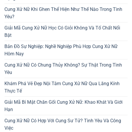
Cung Xử Nữ Khi Ghen Thể Hiện Như Thế Nào Trong Tình
Yêu?
Giải Mã Cung Xử Nữ Học Có Giỏi Không Và Tố Chất Nổi
Bật
Bản Đồ Sự Nghiệp: Nghề Nghiệp Phù Hợp Cung Xử Nữ
Hôm Nay
Cung Xử Nữ Có Chung Thủy Không? Sự Thật Trong Tình
Yêu
Khám Phá Vẻ Đẹp Nội Tâm Cung Xử Nữ Qua Lăng Kính
Thực Tế
Giải Mã Bí Mật Chăn Gối Cung Xử Nữ: Khao Khát Và Giới
Hạn
Cung Xử Nữ Có Hợp Với Cung Sư Tử? Tình Yêu Và Công
Việc