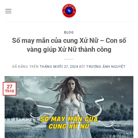
Chuyển
đến
nội
dung
BLOG
Số may mắn của cung Xử Nữ – Con số
vàng giúp Xử Nữ thành công
ĐÃ ĐĂNG TRÊN
THÁNG MƯỜI 27, 2024
BỞI
TRƯƠNG ÁNH NGUYỆT
27
Th10