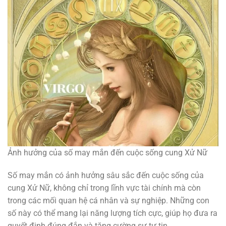
Ảnh hưởng của số may mắn đến cuộc sống cung Xử Nữ
Số may mắn có ảnh hưởng sâu sắc đến cuộc sống của
cung Xử Nữ, không chỉ trong lĩnh vực tài chính mà còn
trong các mối quan hệ cá nhân và sự nghiệp. Những con
số này có thể mang lại năng lượng tích cực, giúp họ đưa ra
quyết định đúng đắn và tăng cường sự tự tin.