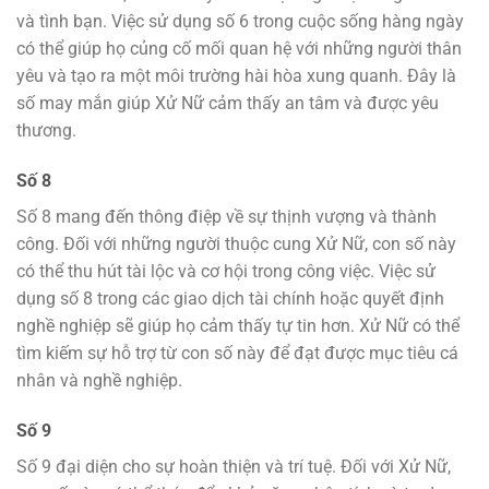
và tình bạn. Việc sử dụng số 6 trong cuộc sống hàng ngày
có thể giúp họ củng cố mối quan hệ với những người thân
yêu và tạo ra một môi trường hài hòa xung quanh. Đây là
số may mắn giúp Xử Nữ cảm thấy an tâm và được yêu
thương.
Số 8
Số 8 mang đến thông điệp về sự thịnh vượng và thành
công. Đối với những người thuộc cung Xử Nữ, con số này
có thể thu hút tài lộc và cơ hội trong công việc. Việc sử
dụng số 8 trong các giao dịch tài chính hoặc quyết định
nghề nghiệp sẽ giúp họ cảm thấy tự tin hơn. Xử Nữ có thể
tìm kiếm sự hỗ trợ từ con số này để đạt được mục tiêu cá
nhân và nghề nghiệp.
Số 9
Số 9 đại diện cho sự hoàn thiện và trí tuệ. Đối với Xử Nữ,