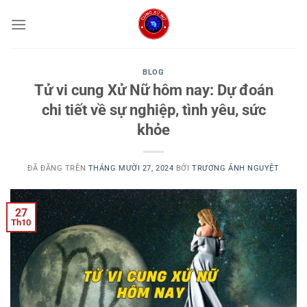
Chuyển
đến
nội
dung
BLOG
Tử vi cung Xử Nữ hôm nay: Dự đoán
chi tiết về sự nghiệp, tình yêu, sức
khỏe
ĐÃ ĐĂNG TRÊN
THÁNG MƯỜI 27, 2024
BỞI
TRƯƠNG ÁNH NGUYỆT
27
Th10