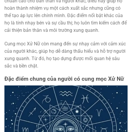
chuẩn cao cho bản thân và người khác, điều này giúp họ
hoàn thành nhiệm vụ một cách xuất sắc nhưng cũng có
thể tạo áp lực lên chính mình. Đặc điểm nổi bật khác của
họ là tính nhạy bén và sự cầu thị; họ luôn tìm kiếm cách để
cải thiện bản thân và môi trường xung quanh.
Cung mọc Xử Nữ còn mang đến sự nhạy cảm với cảm xúc
của người khác, giúp họ dễ dàng thấu hiểu và hỗ trợ người
xung quanh. Từ đó, họ tạo dựng được mối quan hệ sâu
sắc và bền chặt.
Đặc điểm chung của người có cung mọc Xử Nữ