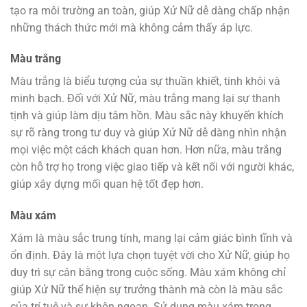
tạo ra môi trường an toàn, giúp Xử Nữ dễ dàng chấp nhận
những thách thức mới mà không cảm thấy áp lực.
Màu trắng
Màu trắng là biểu tượng của sự thuần khiết, tinh khôi và
minh bạch. Đối với Xử Nữ, màu trắng mang lại sự thanh
tịnh và giúp làm dịu tâm hồn. Màu sắc này khuyến khích
sự rõ ràng trong tư duy và giúp Xử Nữ dễ dàng nhìn nhận
mọi việc một cách khách quan hơn. Hơn nữa, màu trắng
còn hỗ trợ họ trong việc giao tiếp và kết nối với người khác,
giúp xây dựng mối quan hệ tốt đẹp hơn.
Màu xám
Xám là màu sắc trung tính, mang lại cảm giác bình tĩnh và
ổn định. Đây là một lựa chọn tuyệt vời cho Xử Nữ, giúp họ
duy trì sự cân bằng trong cuộc sống. Màu xám không chỉ
giúp Xử Nữ thể hiện sự trưởng thành mà còn là màu sắc
của trí tuệ và sự khôn ngoan. Sử dụng màu xám trong