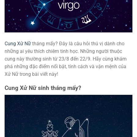
Cung Xử Nữ
tháng mấy? Đây là câu hỏi thú vị dành cho
những ai yêu thích chiêm tinh học. Những người thuộc
cung này thường sinh từ 23/8 đến 22/9. Hãy cùng khám
phá những đặc điểm nổi bật, tính cách và vận mệnh của
Xử Nữ trong bài viết này!
Cung Xử Nữ sinh tháng mấy?