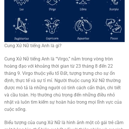
Cung Xử Nữ tiếng Anh là gì?
Cung Xử Nữ tiếng Anh là “Virgo,” nằm trong vòng tròn
hoàng đạo với khoảng thời gian từ 23 tháng 8 đến 22
tháng 9. Virgo thuộc yếu tố Đất, tượng trưng cho sự ổn
định, thực tế và sự tỉ mỉ. Người thuộc cung Xử Nữ thường
được mô tả là những người có tính cách cẩn thận, chi tiết
và cầu toàn. Họ thường chú trọng đến những điều nhỏ
nhặt và luôn tìm kiếm sự hoàn hảo trong mọi lĩnh vực của
cuộc sống.
Biểu tượng của cung Xử Nữ là hình ảnh một cô gái trẻ cầm